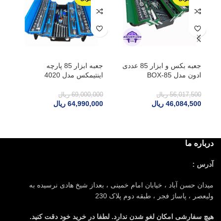
جعبه بکس و ابزار 85 عددی
جعبه ابزار 85 پارچه
ادون مدل BOX-85
اینتیمکس مدل 4020
ای
00
56,017,500
ریال
69,000,000
ریال
46,084,500
ریال
64,990,000
ریال
درباره ما
آدرس :
میدان حسن آباد ، خیابان امام خمینی ، بعداز شیخ هادی نرسیده به
ولیعصر ، پاساژ فجر ، طبقه دوم پلاک 230
هیچ سفارشی امکان لغو شدن ندارد. لطفا در خرید خود دقت کنید.