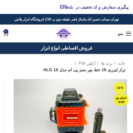
پیگیری سفارش و کد تخفیف در بله🚀💥
تهران میدان حسن اباد پاساژ فجر طبقه دوم پ 230 فروشگاه ابزار پلاس
0
منو
فروش اقساطی انواع ابزار
خانه
برند ها
آنکور P.M
تراز لیزری 16 خط نور سبز پی ام مدل HLG 16
-11%
اتمام مو
جودی