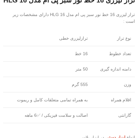
تراز لیزری 16 خط نور سبز پی ام مدل HLG 16
تراز لیزری 16 خط نور سبز پی ام مدل HLG 16 دارای مشخصات زیر
است :
نوع تراز
ترازلیزری خطی
تعداد خطوط
16 خط
دامنه اندازه گیری
50 متر
وزن
555 گرم
اقلام همراه
به همراه تمامی متعلقات کامل و ریموت
گارانتی
اصالت و سلامت فیزیکی / ✅6 ماهه
انواع
ابزار دستی
در ابزار پلاس