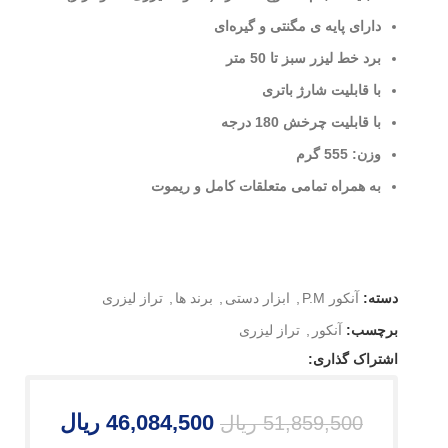
دارای پایه ی مگنتی و گیره‌ای
برد خط لیزر سبز تا 50 متر
با قابلیت شارژ باتری
با قابلیت چرخش 180 درجه
وزن: 555 گرم
به همراه تمامی متعلقات کامل و ریموت
دسته:
آنکور P.M
,
ابزار دستی
,
برند ها
,
تراز لیزری
برچسب:
آنکور
,
تراز لیزری
اشتراک گذاری:
46,084,500
ریال
51,859,500
ریال