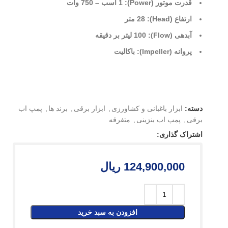
قدرت موتور (Power): 1 اسب – 750 وات
ارتفاع (Head): 28 متر
آبدهی (Flow): 100 لیتر بر دقیقه
پروانه (Impeller): باکالیت
دسته:
ابزار باغبانی و کشاورزی
,
ابزار برقی
,
برند ها
,
پمپ اب
برقی
,
پمپ اب بنزینی
,
متفرقه
اشتراک گذاری:
124,900,000
ریال
افزودن به سبد خرید