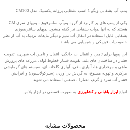
پمپ آب بشقابی ویگو 1 اسب بشقابی پروانه پلاستیک مدل CM100
​یکی از پمپ های پر کاربرد از گروه پمپآب سانترفیوژ ، پمپهای سری CM
هستند که به آنها پمپآب بشقابی نیز گفته می­شود. پمپهای سانتریفیوژی
بشقابی قابل استفاده در انتقال آب تمیز و دیگر مایعات نزدیک به آب از نظر
خصوصیات فیزیکی و شیمیایی می باشند.
این پمپها برای تامین و انتقال آب خانگی، انتقال و تامین آب شهری، تقویت
فشار در ساختمان های بلند، تقویت فشار خطوط لوله، مزرعه های پرورش
ماهی و مرغداری ها، آبیاری باغی، آبیاری گلخانه ای، سیستم های گرمایشی
مرکزی و تهویه مطبوع، به گردش در آوردن (سیرکولاسیون) و افزایش
فشار آب سرد و گرم، مصارف صنعتی استفاده می شوند.​
انواع
ابزار باغبانی و کشاورزی
به صورت قسطی در ابزار پلاس.
محصولات مشابه