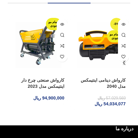
اتمام مو
-5%
جودی
اتمام مو
جودی
کارواش دینامی اینتیمکس
کارواش صنعتی چرخ دار
مدل 2040
اینتیمکس مدل 2023
LEWE 
94,900,000
ریال
57,029,569
ریال
61
54,034,077
ریال
درباره ما