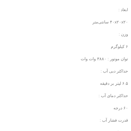
ابعاد :
۴۰x۲۰x۲۰ سانتی‌متر
وزن :
۶ کیلوگرم
توان موتور : ۳۸۸۰ وات وات
حداکثر دبی آب :
۶.۵ لیتر بر دقیقه
حداکثر دمای آب :
۶۰ درجه
قدرت فشار آب :