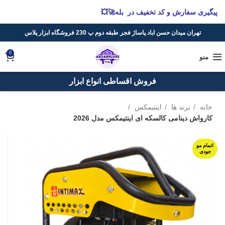
پیگیری سفارش و کد تخفیف در بله🚀💥
تهران میدان حسن اباد پاساژ فجر طبقه دوم پ 230 فروشگاه ابزار پلاس
0
منو
فروش اقساطی انواع ابزار
خانه
برند ها
اینتیمکس
کارواش دینامی کالسکه ای اینتیمکس مدل 2026
اتمام مو
جودی