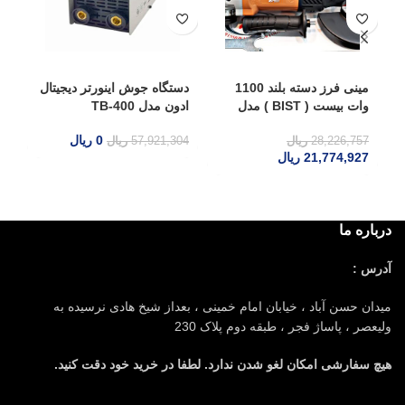
مینی فرز دسته بلند 1100
دستگاه جوش اینورتر دیجیتال
تب
وات بیست ( BIST ) مدل
ادون مدل TB-400
گر
A13 آنکور
0
ریال
28,226,757
ریال
57,921,304
ریال
77
21,774,927
ریال
درباره ما
آدرس :
میدان حسن آباد ، خیابان امام خمینی ، بعداز شیخ هادی نرسیده به
ولیعصر ، پاساژ فجر ، طبقه دوم پلاک 230
هیچ سفارشی امکان لغو شدن ندارد. لطفا در خرید خود دقت کنید.