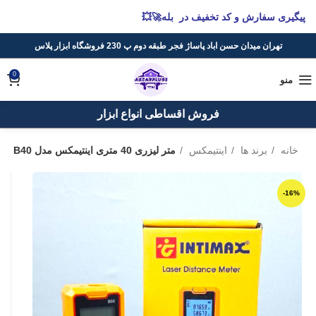
پیگیری سفارش و کد تخفیف در بله🚀💥
تهران میدان حسن اباد پاساژ فجر طبقه دوم پ 230 فروشگاه ابزار پلاس
0
منو
فروش اقساطی انواع ابزار
خانه
برند ها
اینتیمکس
متر لیزری 40 متری اینتیمکس مدل B40
-16%