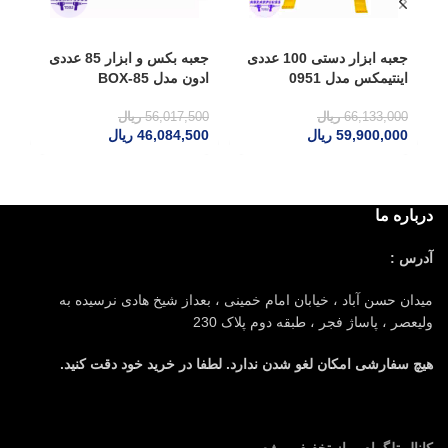
جعبه ابزار دستی 100 عددی
جعبه بکس و ابزار 85 عددی
اینتیمکس مدل 0951
ادون مدل BOX-85
ای
66,133,000
ریال
56,017,500
ریال
59,900,000
ریال
46,084,500
ریال
00
درباره ما
آدرس :
میدان حسن آباد ، خیابان امام خمینی ، بعداز شیخ هادی نرسیده به
ولیعصر ، پاساژ فجر ، طبقه دوم پلاک 230
هیچ سفارشی امکان لغو شدن ندارد. لطفا در خرید خود دقت کنید.