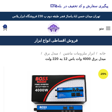
پیگیری سفارش و کد تخفیف در بله🚀💥
تهران میدان حسن اباد پاساژ فجر طبقه دوم پ 230 فروشگاه ابزار پلاس
0
منو
فروش اقساطی انواع ابزار
خانه
ابزار ملزومات ماشین
مبدل برق
مبدل برق 4000 وات باس 12 به 220 ولت
-25%