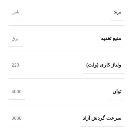
برند
باس
منبع تغذیه
برق
ولتاژ کاری (ولت)
220
توان
4000
سرعت گردش آزاد
3600