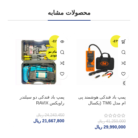
محصولات مشابه
-11%
-27%
اتمام مو
جودی
پمپ باد فندکی هوشمند پی
پمپ باد فندکی دو سیلندر
ام مدل TM6 (یکسال
راویکس RAVIX
ای
گارانتی)
24,243,450
ریال
53
21,667,800
ریال
40
41,250,000
ریال
29,990,000
ریال