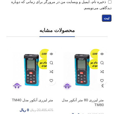
ذخیره نام، ایمیل و وبسایت من در مرورگر برای زمانی که دوباره
دیدگاهی می‌نویسم.
محصولات مشابه
-100%
-100%
اتمام مو
اتمام مو
جودی
جودی
متر لیزری 80 متر آنکور مدل
متر لیزری آنکور مدل TM40
TM80
ای
0
ریال
20,495,475
ریال