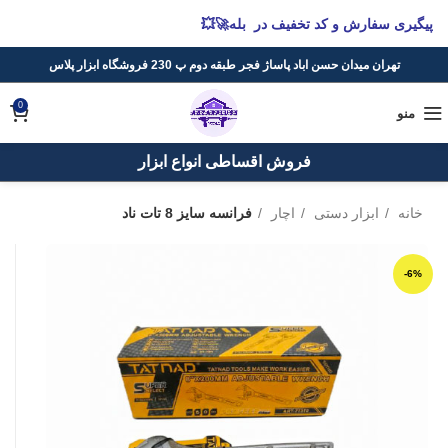
پیگیری سفارش و کد تخفیف در بله🚀💥
تهران میدان حسن اباد پاساژ فجر طبقه دوم پ 230 فروشگاه ابزار پلاس
0
منو
فروش اقساطی انواع ابزار
خانه
ابزار دستی
اچار
فرانسه سایز 8 تات ناد
-6%