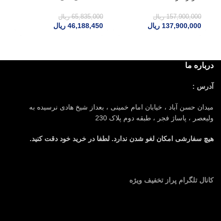
157,900,000
ریال
65,835,000
ریال
137,900,000
ریال
46,188,450
ریال
00
درباره ما
آدرس :
میدان حسن آباد ، خیابان امام خمینی ، بعداز شیخ هادی نرسیده به
ولیعصر ، پاساژ فجر ، طبقه دوم پلاک 230
هیچ سفارشی امکان لغو شدن ندارد. لطفا در خرید خود دقت کنید.
کانال تلگرام پراز تخفیف ویژه