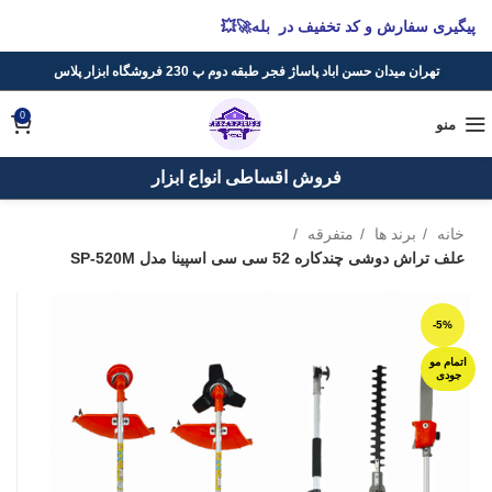
پیگیری سفارش و کد تخفیف در بله🚀💥
تهران میدان حسن اباد پاساژ فجر طبقه دوم پ 230 فروشگاه ابزار پلاس
0
منو
فروش اقساطی انواع ابزار
خانه
برند ها
متفرقه
علف تراش دوشی چندکاره 52 سی سی اسپینا مدل SP-520M
-5%
اتمام مو
جودی