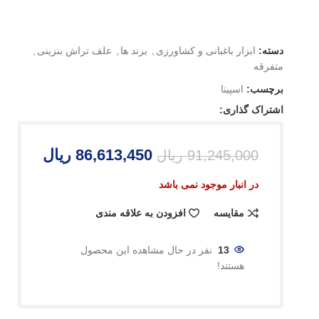
دسته:
ابزار باغبانی و کشاورزی
,
برند ها
,
علف تراش بنزینی
,
متفرقه
برچسب:
اسپینا
اشتراک گذاری:
86,613,450
ریال
91,245,000
ریال
در انبار موجود نمی باشد
مقایسه
افزودن به علاقه مندی
13
نفر در حال مشاهده این محصول
هستند!