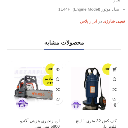
بخار
مدل موتور (Engine Model): 1E44F
قیچی شارژی
در
ابزار پلاس
محصولات مشابه
-30%
-13%
اتمام مو
جودی
کف کش 32 متری 1 اینچ
اره زنجیری بنزینی آلاندو
فلوتر دار
5800 سی سی
آست