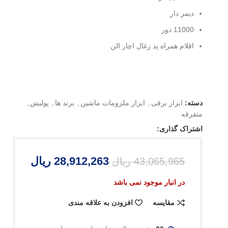
دیمر دار
11000 دور
اقلام همراه پد زغال اچار الن
دسته:
ابزار برقی
,
ابزار ملزومات ماشین
,
برند ها
,
پولیش
,
متفرقه
اشتراک گذاری:
28,912,263
ریال
43,065,965
ریال
در انبار موجود نمی باشد
مقایسه
افزودن به علاقه مندی