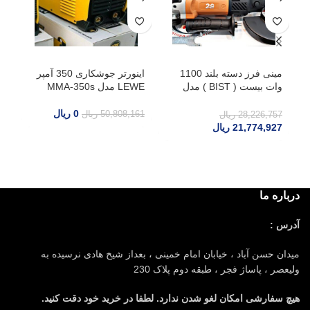
مینی فرز دسته بلند 1100
اینورتر جوشکاری 350 آمپر
دس
وات بیست ( BIST ) مدل
LEWE مدل MMA-350s
300 آمپر 
A13 آنکور
0
ریال
50,808,161
ریال
02
28,226,757
ریال
21,774,927
ریال
درباره ما
آدرس :
میدان حسن آباد ، خیابان امام خمینی ، بعداز شیخ هادی نرسیده به
ولیعصر ، پاساژ فجر ، طبقه دوم پلاک 230
هیچ سفارشی امکان لغو شدن ندارد. لطفا در خرید خود دقت کنید.