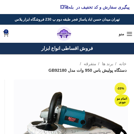
پیگیری سفارش و کد تخفیف در بله🚀💥
تهران میدان حسن اباد پاساژ فجر طبقه دوم پ 230 فروشگاه ابزار پلاس
0
منو
فروش اقساطی انواع ابزار
خانه
برند ها
متفرقه
دستگاه پولیش باس 950 وات مدل GB92180
-33%
اتمام مو
جودی