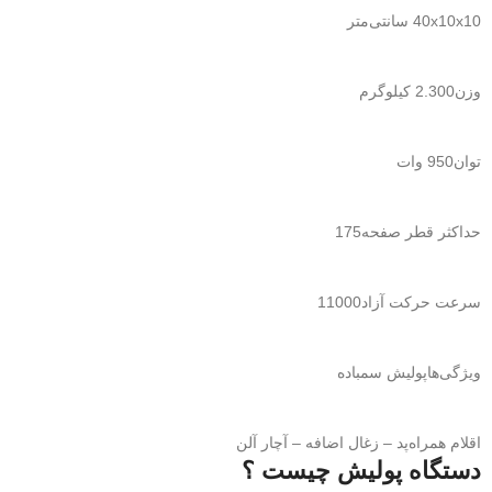
40x10x10 سانتی‌متر
وزن
2.300 کیلوگرم
توان
950 وات
حداکثر قطر صفحه
175
سرعت حرکت آزاد
11000
ویژگی‌ها
پولیش سمباده
اقلام همراه
پد – زغال اضافه – آچار آلن
دستگاه پولیش چیست ؟