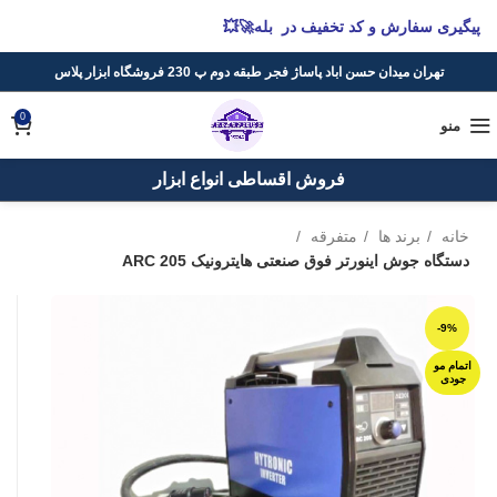
پیگیری سفارش و کد تخفیف در بله🚀💥
تهران میدان حسن اباد پاساژ فجر طبقه دوم پ 230 فروشگاه ابزار پلاس
0
منو
فروش اقساطی انواع ابزار
خانه
برند ها
متفرقه
دستگاه جوش اینورتر فوق صنعتی هایترونیک ARC 205
-9%
اتمام مو
جودی