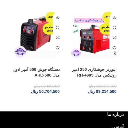
-18%
-21%
اتمام مو
اتمام مو
جودی
جودی
اینورتر جوشکاری 250 امپر
دستگاه جوش 500 آمپر ادون
رونیکس مدل RH-4605
مدل ARC-500
مدل 
125,895,000
ریال
62,199,060
ریال
00
99,214,500
ریال
50,704,500
ریال
00
درباره ما
آدرس :