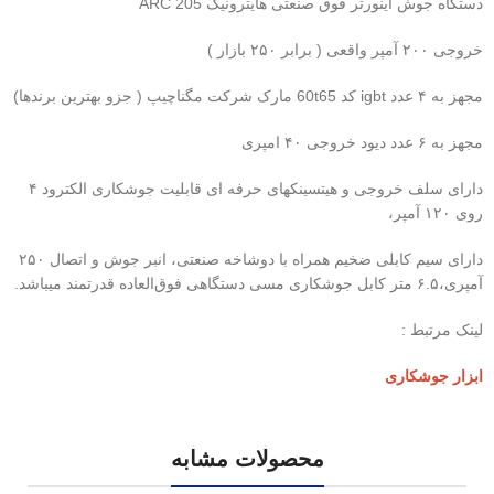
دستگاه جوش اینورتر فوق صنعتی هایترونیک ARC 205
خروجی ۲۰۰ آمپر واقعی ( برابر ۲۵۰ بازار )
مجهز به ۴ عدد igbt کد 60t65 مارک شرکت مگناچیپ ( جزو بهترین برندها)
مجهز به ۶ عدد دیود خروجی ۴۰ امپری
دارای سلف خروجی و هیتسینکهای حرفه ای قابلیت جوشکاری الکترود ۴
روی ۱۲۰ آمپر،
دارای سیم کابلی ضخیم همراه با دوشاخه صنعتی، انبر جوش و اتصال ۲۵۰
آمپری،۶.۵ متر کابل جوشکاری مسی دستگاهی فوق‌العاده قدرتمند میباشد.
لینک مرتبط :
ابزار جوشکاری
محصولات مشابه