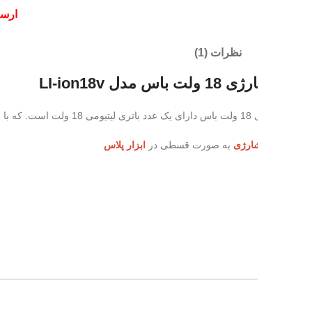
ارسال
: فردا |
تح
نظرات (1)
س مدل LI-ion18v
ه ارمغان می‌آورد.
شارژی
به صورت قسطی در
ابزار پلاس