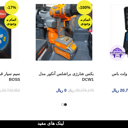
-17%
-100%
اتمام م
اتمام م
وجودی
وجودی
بکس شارژی براشلس آنکور مدل
سیم سیا
BOSS
DCW1
0
ریال
,926,041
29,275,179
ریال
22,723,952
ریال
لینک های مفید