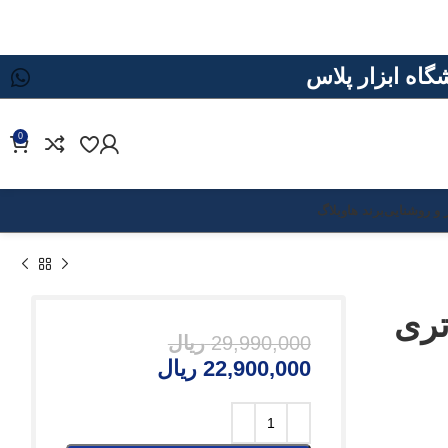
0
د ها
وبلاگ
29,990,000
ریال
22,900,000
ریال