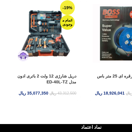
-17%
-19%
اتمام م
وجودی
ر قرقره ای 25 متر باس
دریل شارژی 12 ولت 2 باتری ادون
مدل ED-40L-TZ
ادون مدل LV3-1210
18
ریال
35,077,350
ریال
43,312,500
ریال
47,890,000
ری
نماد اعتماد