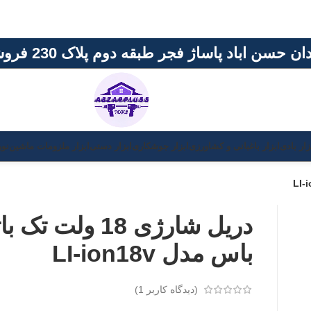
اژ فجر طبقه دوم پلاک 230 فروشگاه ابزار پلاس
باغبانی و کشاورزی
ابزار جوشکاری
ابزار دستی
ابزار ملزومات ماشین
نور و روشنایی
برن
دریل شارژی 18 ولت تک باتری
باس مدل LI-ion18v
(دیدگاه کاربر
1
)