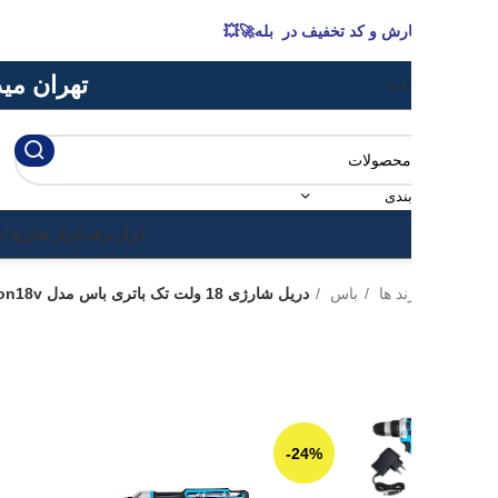
رش و کد تخفیف در بله🚀💥
تهران میدان حسن اباد پاس
ا ما
ندی
ابزار برقی
ابزار شارژی
ابزار بادی
ابزار 
ند ها
باس
دریل شارژی 18 ولت تک باتری باس مدل LI-ion18v
-24%