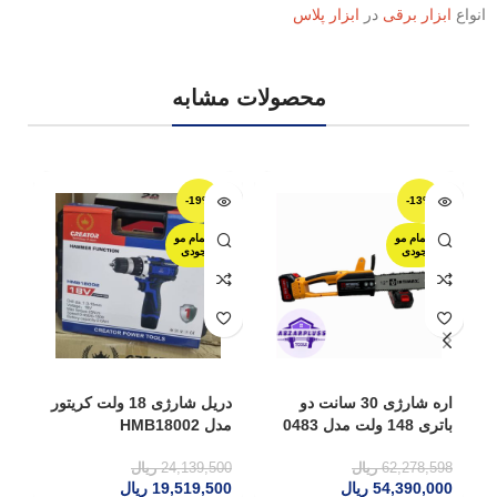
انواع
ابزار برقی
در
ابزار پلاس
محصولات مشابه
-19%
-13%
اتمام مو
اتمام مو
جودی
جودی
اره شارژی 30 سانت دو
دریل شارژی 18 ولت کریتور
کا
باتری 148 ولت مدل 0483
مدل HMB18002
مدل
اینتیمکس
62,278,598
ریال
24,139,500
ریال
00
54,390,000
ریال
19,519,500
ریال