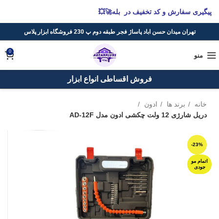
پیگیری سفارش و کد تخفیف در بله🚀💥
تهران میدان حسن اباد پاساژ فجر طبقه دوم پ 230 فروشگاه ابزار پلاس
0
منو
فروش اقساطی انواع ابزار
خانه
برند ها
ادون
دریل شارژی 12 ولت چکشی ادون مدل AD-12F
-23%
اتمام مو
جودی