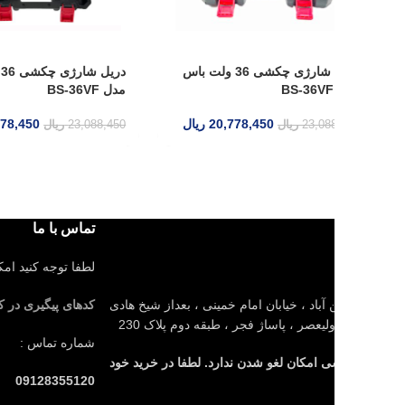
دریل شارژی چکشی 36 ولت باس
دریل شارژی چکشی 36 ولت باس
مدل BS-36VF
20,778,450
ریال
20,778,450
ریال
23,08
ریال
23,088,450
ریال
تماس با ما
لطفا توجه کنید امکان لغو سفار
باد ، خیابان امام خمینی ، بعداز شیخ هادی
کدهای پیگیری در کانال بله
لیعصر ، پاساژ فجر ، طبقه دوم پلاک 230
شماره تماس :
 امکان لغو شدن ندارد. لطفا در خرید خود
09128355120