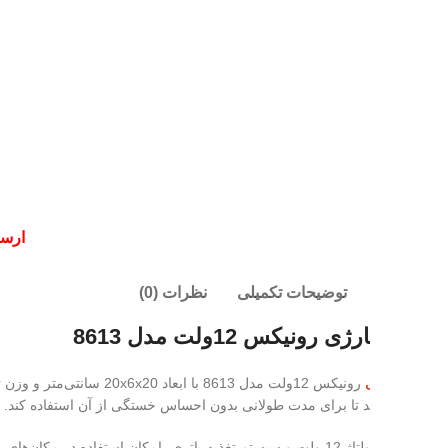
ارسال
: فردا |
تح
توضیحات تکمیلی
نظرات (0)
رونیکس 12ولت مدل 8613
رونیکس 12ولت م
د تا برای مدت طولانی بدون احساس خستگی از آن استفاده کند. بدنه دستگاه از