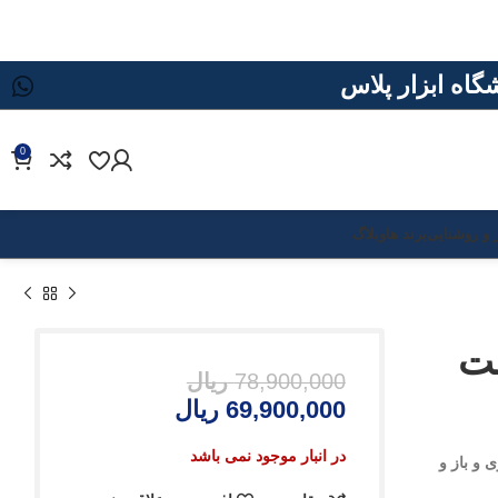
0
د ها
وبلاگ
78,900,000
ریال
69,900,000
ریال
در انبار موجود نمی باشد