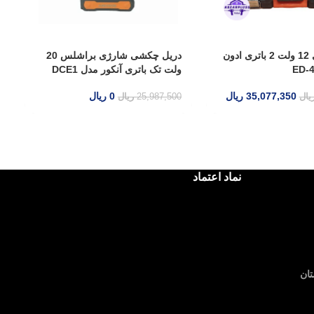
رژی 12 ولت 2 باتری ادون
دریل چکشی شارژی براشلس 20
ولت تک باتری آنکور مدل DCE1
ولت تک باتری آن
35
ریال
0
ریال
25,987,500
ریال
46,084,500
ری
نماد اعتماد