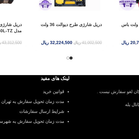
دریل شارژی طرح دیوالت 36 ولت
دریل شا
مدل ED-40L-TZ
32,224,500
ریال
,077,350
41,002,500
ریال
43,312,500
ریال
لینک های مفید
ش نیست .
قوانین خرید
مدت زمان تحویل سفارش به تهران
شرایط ارسال سفارشات
مدت زمان تحویل سفارش به شهرستان