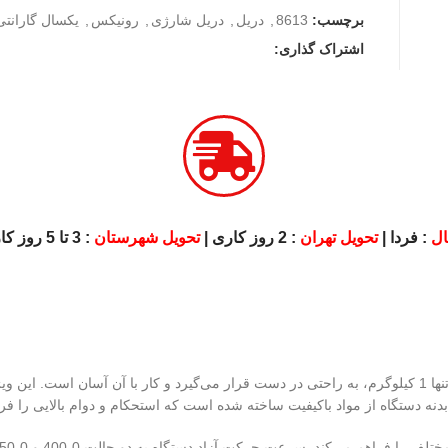
برچسب:
8613
,
دریل
,
دریل شارژی
,
رونیکس
,
یکسال گارانتی
اشتراک گذاری:
ویل تهران
: 2 روز کاری |
تحویل شهرستان
: 3 تا 5 روز کاری
دل 8613 با ابعاد 20x6x20 سانتی‌متر و وزن تنها 1 کیلوگرم، به راحتی در دست قرار می‌گیرد و کار با آن آسان است. این ویژگی به کاربر
 مواد باکیفیت ساخته شده است که استحکام و دوام بالایی را فراهم می‌آورد.
این دریل با ولتاژ 12 ولت و سیستم تغذیه باتری، امکان استفاده در مکان‌های مختلف را فراهم می‌کند. سرعت حرکت آزاد دستگاه به دو حالت 0-400 و 0-1350 دور در