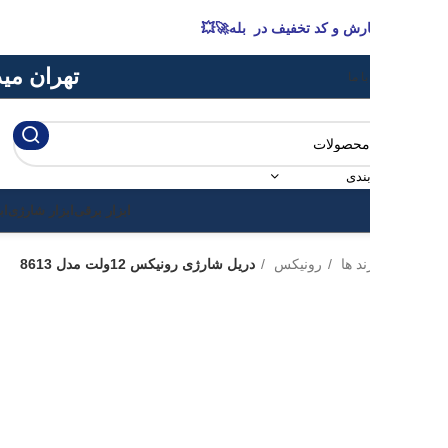
رش و کد تخفیف در بله🚀💥
تهران میدان حسن اباد پاس
ا ما
ندی
ابزار برقی
ابزار شارژی
ابزار بادی
ابزار 
ند ها
رونیکس
دریل شارژی رونیکس 12ولت مدل 8613