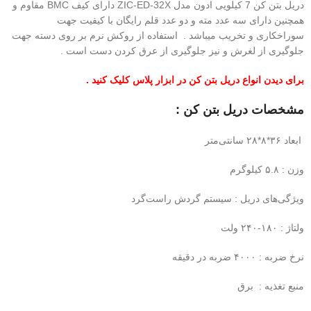
دریل بتن کن 7 کیلویی ادون مدل ZIC-ED-32X دارای کیف BMC مقاوم و
همچنین دارای سه عدد مته و دو عدد قلم رایگان با کیفیت جهت
سوراخکاری و تخریب میباشد . استفاده از روکش نرم بر روی دسته جهت
جلوگیری از لغرش و نیز جلوگیری از عرق کردن دست است .
برای دیدن انواع دریل بتن کن در ابزار پلاس کلیک کنید .
مشخصات دریل بتن کن :
ابعاد ۳۶*۸*۲۸ سانتی‌متر
وزن : ۵.۸ کیلوگرم
ویژگی‌های دریل : سیستم گردش راست‌گرد
ولتاژ : ۱۸۰-۲۴۰ ولت
نرخ ضربه : ۴۰۰۰ ضربه در دقیقه
منبع تغذیه : برق