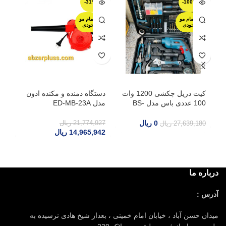
-31%
-100%
اتمام مو
اتمام مو
جودی
جودی
کیت دریل چکشی 1200 وات
دستگاه دمنده و مکنده ادون
100 عددی باس مدل BS-
مدل ED-MB-23A
مدل
1308
00
0
ریال
21,774,927
ریال
27,639,180
ریال
14,965,942
ریال
درباره ما
آدرس :
میدان حسن آباد ، خیابان امام خمینی ، بعداز شیخ هادی نرسیده به