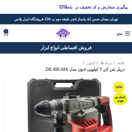
پیگیری سفارش و کد تخفیف در بله🚀💥
تهران میدان حسن اباد پاساژ فجر طبقه دوم پ 230 فروشگاه ابزار پلاس
0
منو
فروش اقساطی انواع ابزار
خانه
برند ها
ادون
دریل بتن کن 7 کیلویی ادون مدل ZIC-ED-32X
-10%
اتمام مو
جودی