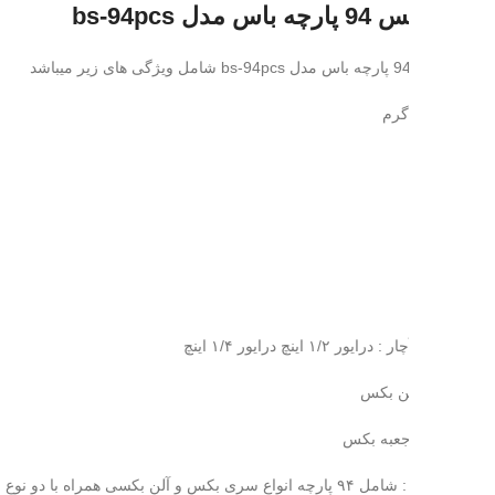
دل bs-94pcs
۱/۲ اینچ درایور ۱/۴ اینچ
آلن بکس
جعبه بکس
آلن بکسی همراه با دو نوع جغجغه