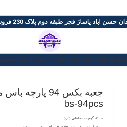
اژ فجر طبقه دوم پلاک 230 فروشگاه ابزار پلاس
باغبانی و کشاورزی
ابزار جوشکاری
ابزار دستی
ابزار ملزومات ماشین
نور و روشنایی
برن
جعبه بکس 94 پارچه باس مدل
bs-94pcs
✔ کیفیت صنعتی دارد