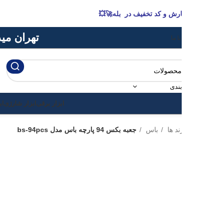
رش و کد تخفیف در بله🚀💥
تهران میدان حسن اباد پاس
ا ما
ندی
ابزار برقی
ابزار شارژی
ابزار بادی
ابزار 
ند ها
باس
جعبه بکس 94 پارچه باس مدل bs-94pcs