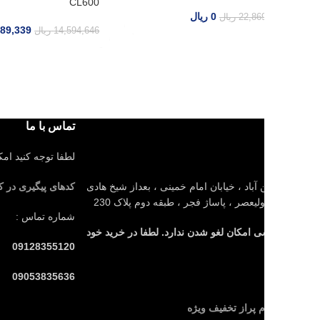
CL600
0
ریال
22,86
ریال
12,689,339
ریال
14,594,646
ریال
تماس با ما
لطفا توجه کنید امکان لغو سفار
باد ، خیابان امام خمینی ، بعداز شیخ هادی
کدهای پیگیری در کانال بله
لیعصر ، پاساژ فجر ، طبقه دوم پلاک 230
شماره تماس :
 امکان لغو شدن ندارد. لطفا در خرید خود
09128355120
09053835636
م پراز تخفیف ویژه