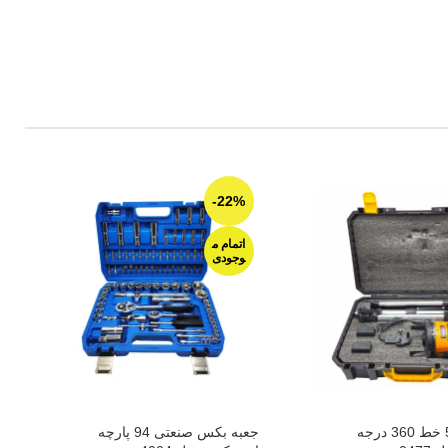
-22%
اتمام م
وجودی
 360 درجه
جعبه بکس صنعتی 94 پارچه