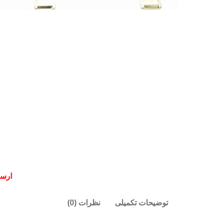
ارسال
: فردا |
تح
توضیحات تکمیلی
نظرات (0)