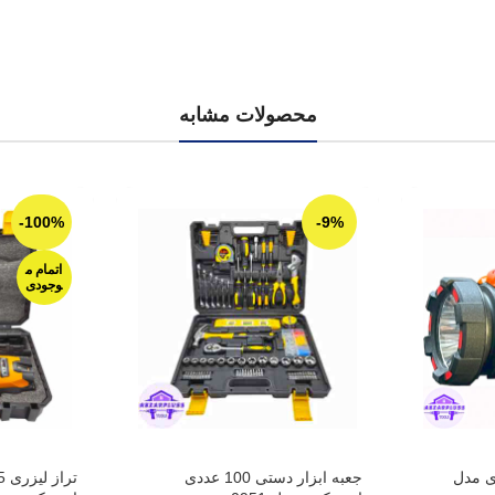
محصولات مشابه
-100%
-9%
اتمام م
وجودی
جعبه ابزار دستی 100 عددی
تراز لیزری 5 خط