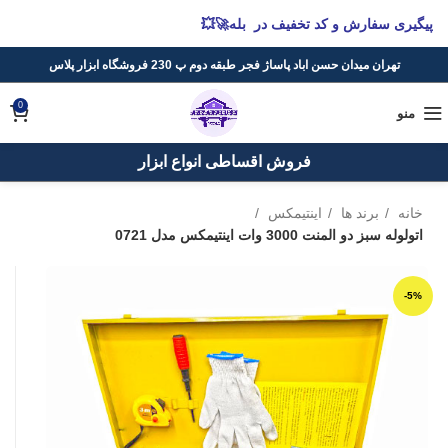
پیگیری سفارش و کد تخفیف در بله🚀💥
تهران میدان حسن اباد پاساژ فجر طبقه دوم پ 230 فروشگاه ابزار پلاس
0
منو
فروش اقساطی انواع ابزار
خانه
برند ها
اینتیمکس
اتولوله سبز دو المنت 3000 وات اینتیمکس مدل 0721
-5%