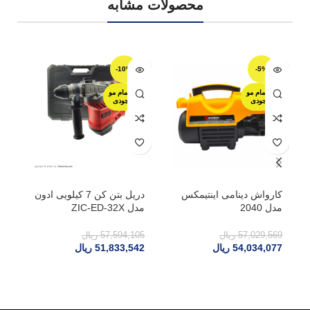
محصولات مشابه
-10%
-5%
اتمام مو
اتمام مو
جودی
جودی
کارواش دینامی اینتیمکس
دریل بتن کن 7 کیلویی ادون
تب
مدل 2040
مدل ZIC-ED-32X
گر
57,029,569
ریال
57,594,105
ریال
77
54,034,077
ریال
51,833,542
ریال