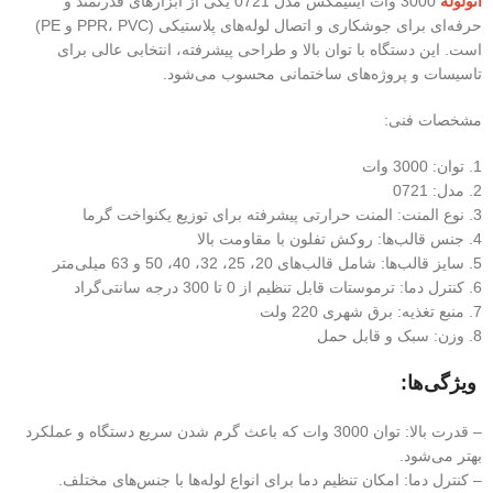
اتولوله
3000 وات اینتیمکس مدل 0721 یکی از ابزارهای قدرتمند و
حرفه‌ای برای جوشکاری و اتصال لوله‌های پلاستیکی (PPR، PVC و PE)
است. این دستگاه با توان بالا و طراحی پیشرفته، انتخابی عالی برای
تاسیسات و پروژه‌های ساختمانی محسوب می‌شود.
مشخصات فنی:
1. توان: 3000 وات
2. مدل: 0721
3. نوع المنت: المنت حرارتی پیشرفته برای توزیع یکنواخت گرما
4. جنس قالب‌ها: روکش تفلون با مقاومت بالا
5. سایز قالب‌ها: شامل قالب‌های 20، 25، 32، 40، 50 و 63 میلی‌متر
6. کنترل دما: ترموستات قابل تنظیم از 0 تا 300 درجه سانتی‌گراد
7. منبع تغذیه: برق شهری 220 ولت
8. وزن: سبک و قابل حمل
ویژگی‌ها:
– قدرت بالا: توان 3000 وات که باعث گرم شدن سریع دستگاه و عملکرد
بهتر می‌شود.
– کنترل دما: امکان تنظیم دما برای انواع لوله‌ها با جنس‌های مختلف.