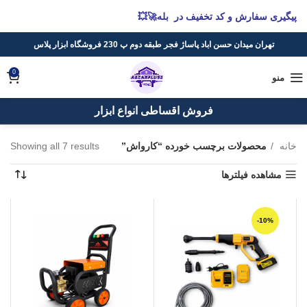
پیگیری سفارش و کد تخفیف در بله🚀💥
تهران میدان حسن اباد پاساژ فجر طبقه دوم پ 230 فروشگاه ابزار پلاس
0
منو
فروش اقساطی انواع ابزار
خانه
محصولات برچسب خورده “کارواش”
Showing all 7 results
مشاهده فیلترها
-10%