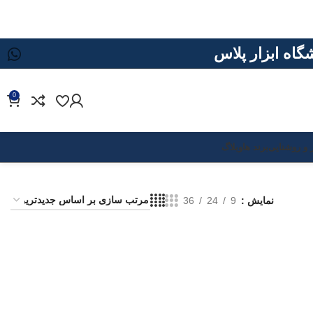
0
 و روشنایی
برند ها
وبلاگ
نمایش
9
24
36