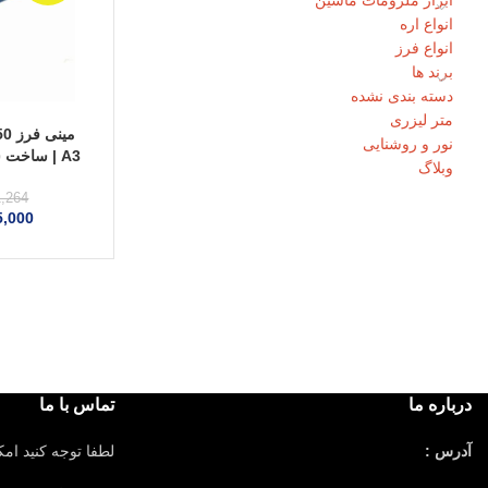
ابزار ملزومات ماشین
انواع اره
انواع فرز
برند ها
دسته بندی نشده
متر لیزری
نور و روشنایی
وبلاگ
گ
1,264
5,000
درباره ما
تماس با ما
آدرس :
لطفا توجه کنید ام