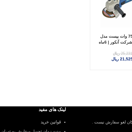
مینی فرز 750 وات بیست مدل
A3 | ساخت شرکت آنکور | 6ماه
ارانتی
25,23
ریال
21,52
ریال
لینک های مفید
کان لغو سفارش نیست .
قوانین خرید
مدت زمان تحویل سفارش به تهران