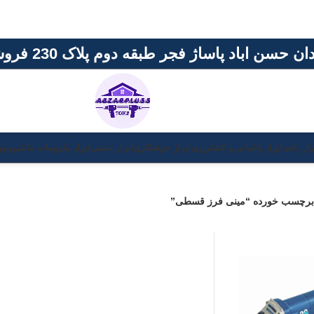
حسن اباد پاساژ فجر طبقه دوم پلاک 230 فروشگاه ابزار پلاس
زار بادی
ابزار باغبانی و کشاورزی
ابزار جوشکاری
ابزار دستی
ابزار ملزومات ماشین
نور
برچسب خورده “مینی فرز قسطی”