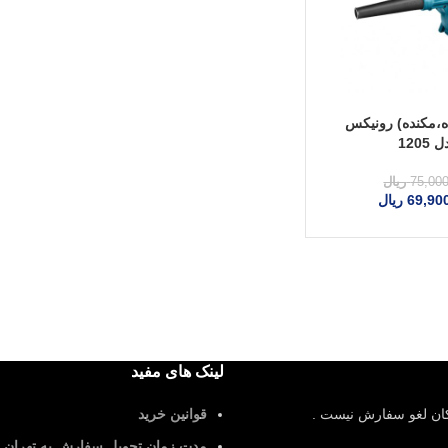
ه،مکنده) رونیکس
1205
75,00
ریال
69,90
ریال
لینک های مفید
کان لغو سفارش نیست .
قوانین خرید
مدت زمان تحویل سفارش به تهران