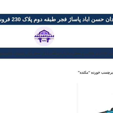
حسن اباد پاساژ فجر طبقه دوم پلاک 230 فروشگاه ابزار پلاس
زار بادی
ابزار باغبانی و کشاورزی
ابزار جوشکاری
ابزار دستی
ابزار ملزومات ماشین
نور
رچسب خورده “مکنده”