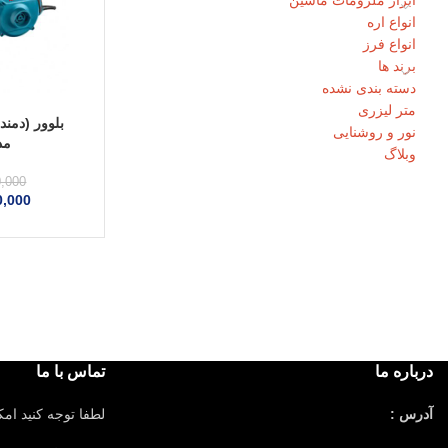
ابزار ملزومات ماشین
انواع اره
انواع فرز
برند ها
دسته بندی نشده
متر لیزری
بلوور (دمند
نور و روشنایی
مدل 
وبلاگ
0,000
0,000
درباره ما
تماس با ما
آدرس :
لطفا توجه کنید ام