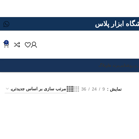
0
 و روشنایی
برند ها
وبلاگ
نمایش
9
24
36