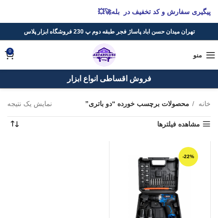
پیگیری سفارش و کد تخفیف در بله🚀💥
تهران میدان حسن اباد پاساژ فجر طبقه دوم پ 230 فروشگاه ابزار پلاس
0
منو
فروش اقساطی انواع ابزار
خانه
محصولات برچسب خورده “دو باتری”
نمایش یک نتیجه
مشاهده فیلترها
-22%