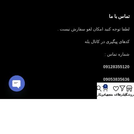
تماس با ما
لطفا توجه کنید امکان لغو سفارش نیست .
کدهای پیگیری در کانال بله
شماره تماس :
09128355120
09053835636
0
Open
لینک های مفید
روشگاه
فیلترها
علاقه مندی
سبد خرید
حساب کاربری من
chaty
قوانین خرید
مدت زمان تحویل سفارش به تهران
شرایط ارسال سفارشات