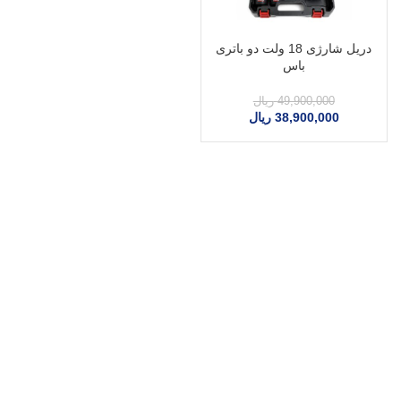
دریل شارژی 18 ولت دو باتری
باس
49,900,000
ریال
38,900,000
ریال