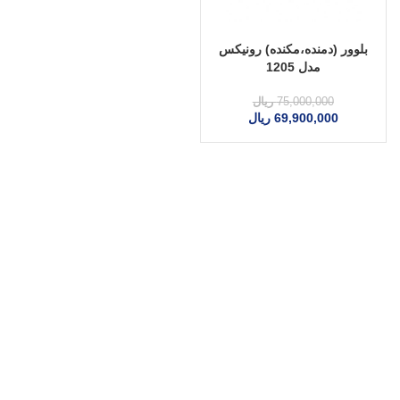
بلوور (دمنده،مکنده) رونیکس
مدل 1205
75,000,000
ریال
69,900,000
ریال