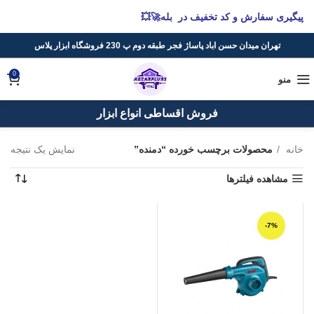
پیگیری سفارش و کد تخفیف در بله🚀💥
تهران میدان حسن اباد پاساژ فجر طبقه دوم پ 230 فروشگاه ابزار پلاس
0
منو
فروش اقساطی انواع ابزار
خانه
محصولات برچسب خورده “دمنده”
نمایش یک نتیجه
مشاهده فیلترها
-7%