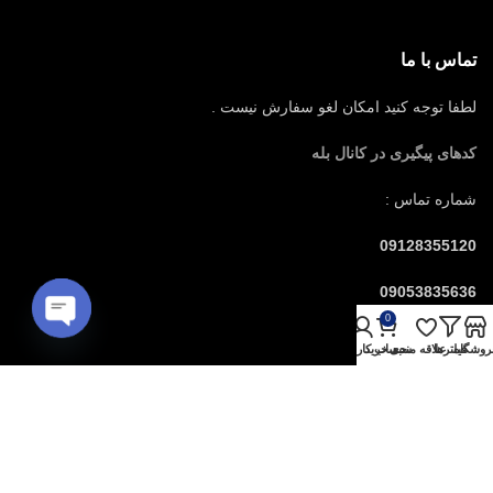
تماس با ما
لطفا توجه کنید امکان لغو سفارش نیست .
کدهای پیگیری در کانال بله
شماره تماس :
09128355120
09053835636
0
لینک های مفید
Open
روشگاه
فیلترها
علاقه مندی
سبد خرید
حساب کاربری من
chaty
قوانین خرید
مدت زمان تحویل سفارش به تهران
شرایط ارسال سفارشات