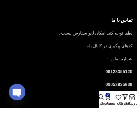
تماس با ما
لطفا توجه کنید امکان لغو سفارش نیست .
کدهای پیگیری در کانال بله
شماره تماس :
09128355120
09053835636
0
لینک های مفید
Open
روشگاه
فیلترها
علاقه مندی
سبد خرید
حساب کاربری من
chaty
قوانین خرید
مدت زمان تحویل سفارش به تهران
شرایط ارسال سفارشات