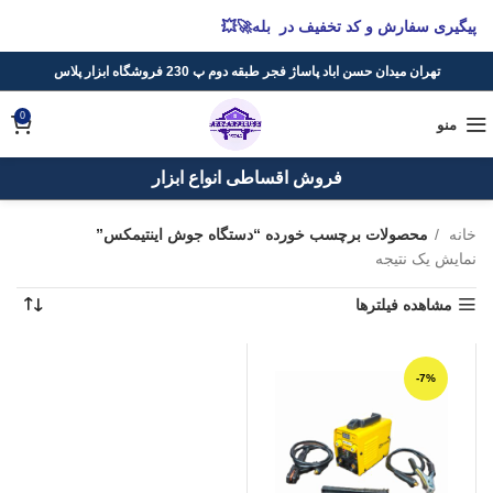
پیگیری سفارش و کد تخفیف در بله🚀💥
تهران میدان حسن اباد پاساژ فجر طبقه دوم پ 230 فروشگاه ابزار پلاس
0
منو
فروش اقساطی انواع ابزار
خانه
محصولات برچسب خورده “دستگاه جوش اینتیمکس”
نمایش یک نتیجه
مشاهده فیلترها
-7%