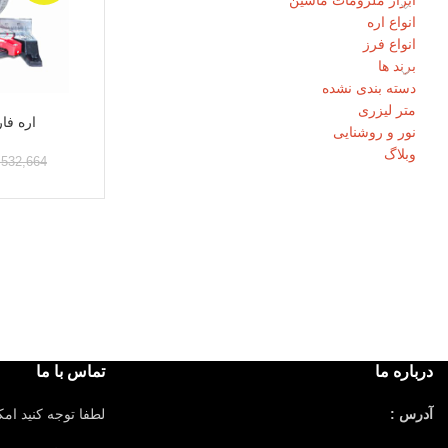
ابزار ملزومات ماشین
انواع اره
انواع فرز
برند ها
دسته بندی نشده
متر لیزری
اره فا
نور و روشنایی
وبلاگ
,532,664
درباره ما
تماس با ما
آدرس :
لطفا توجه کنید ام