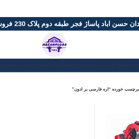
حسن اباد پاساژ فجر طبقه دوم پلاک 230 فروشگاه ابزار پلاس
زار بادی
ابزار باغبانی و کشاورزی
ابزار جوشکاری
ابزار دستی
ابزار ملزومات ماشین
نور
رچسب خورده “اره فارسی بر ادون”