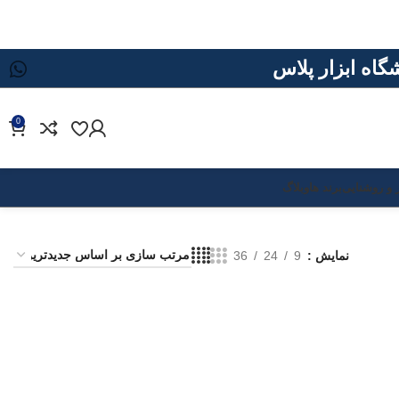
0
 و روشنایی
برند ها
وبلاگ
نمایش
9
24
36